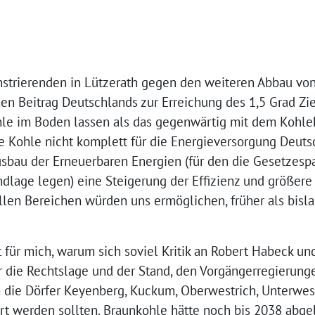
strierenden in Lützerath gegen den weiteren Abbau von 
 Beitrag Deutschlands zur Erreichung des 1,5 Grad Zie
le im Boden lassen als das gegenwärtig mit dem Kohlek
ese Kohle nicht komplett für die Energieversorgung Deut
usbau der Erneuerbaren Energien (für den die Gesetzesp
undlage legen) eine Steigerung der Effizienz und größe
allen Bereichen würden uns ermöglichen, früher als bisl
 für mich, warum sich soviel Kritik an Robert Habeck u
die Rechtslage und der Stand, den Vorgängerregierunge
 die Dörfer Keyenberg, Kuckum, Oberwestrich, Unterwes
t werden sollten. Braunkohle hätte noch bis 2038 abg