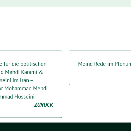
 für die politischen
Meine Rede im Plenum 
d Mehdi Karami &
ini im Iran –
 for Mohammad Mehdi
mmad Hosseini
ZURÜCK