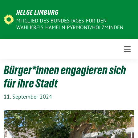
Weiter
HELGE LIMBURG
zum
Inhalt
MITGLIED DES BUNDESTAGES FÜR DEN
WAHLKREIS HAMELN-PYRMONT/HOLZMINDEN
Bürger*innen engagieren sich
für ihre Stadt
11. September 2024