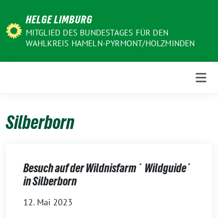
Weiter
HELGE LIMBURG
zum
Inhalt
MITGLIED DES BUNDESTAGES FÜR DEN
WAHLKREIS HAMELN-PYRMONT/HOLZMINDEN
Silberborn
Besuch auf der Wildnisfarm ´Wildguide´
in Silberborn
12. Mai 2023