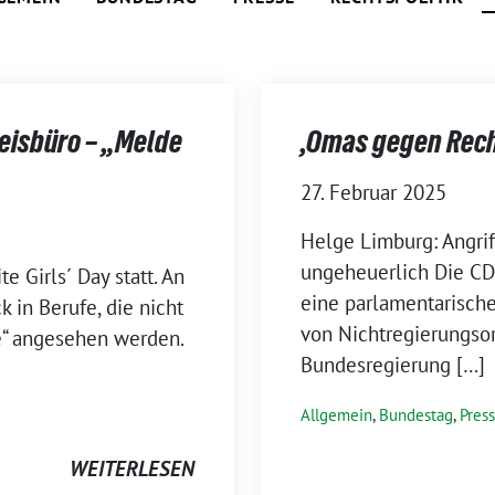
eisbüro – „Melde
‚Omas gegen Recht
27. Februar 2025
Helge Limburg: Angriff
ungeheuerlich Die C
e Girls´ Day statt. An
eine parlamentarische
 in Berufe, die nicht
von Nichtregierungsor
e“ angesehen werden.
Bundesregierung […]
Allgemein
,
Bundestag
,
Pres
WEITERLESEN