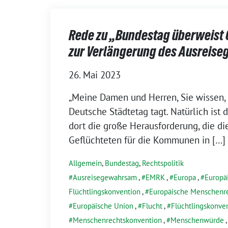
Rede zu „Bundestag überweist 
zur Verlänge­rung des Ausrei
26. Mai 2023
„Meine Damen und Herren, Sie wissen, 
Deutsche Städtetag tagt. Natürlich ist
dort die große Herausforderung, die di
Geflüchteten für die Kommunen in […]
Allgemein
,
Bundestag
,
Rechtspolitik
Ausreisegewahrsam
,
EMRK
,
Europa
,
Europä
Flüchtlingskonvention
,
Europäische Menschenr
Europäische Union
,
Flucht
,
Flüchtlingskonve
Menschenrechtskonvention
,
Menschenwürde