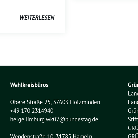
WEITERLESEN
Wahlkreisbüros
Grü
Lan
Obere Straße 25, 37603 Holzminden
Lan
+49 170 2314940
Grü
helge.limburg.wk02@bundestag.de
Sti
GRÜ
Wendenstraße 10, 31785 Hameln
GRÜ