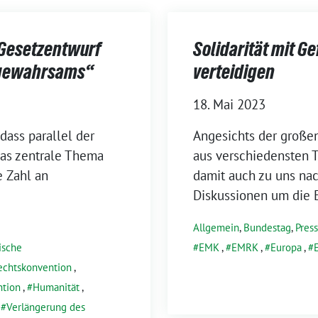
Gesetz­entwurf
Solidarität mit G
segewahrsams“
verteidigen
18. Mai 2023
dass parallel der
Angesichts der große
 das zentrale Thema
aus verschiedensten T
e Zahl an
damit auch zu uns na
Diskussionen um die 
Allgemein
,
Bundestag
,
Pres
ische
EMK
,
EMRK
,
Europa
,
echtskonvention
,
ntion
,
Humanität
,
,
Verlängerung des