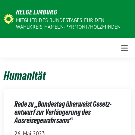
Weiter
HELGE LIMBURG
zum
Inhalt
MITGLIED DES BUNDESTAGES FÜR DEN
WAHLKREIS HAMELN-PYRMONT/HOLZMINDEN
Humanität
Rede zu „Bundestag überweist Gesetz­
entwurf zur Verlänge­rung des
Ausreisegewahrsams“
26. Mai 2023