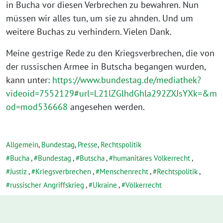
in Bucha vor diesen Verbrechen zu bewahren. Nun
müssen wir alles tun, um sie zu ahnden. Und um
weitere Buchas zu verhindern. Vielen Dank.
Meine gestrige Rede zu den Kriegsverbrechen, die von
der russischen Armee in Butscha begangen wurden,
kann unter:
https://www.bundestag.de/mediathek?
videoid=7552129#url=L21lZGlhdGhla292ZXJsYXk=&m
od=mod536668
angesehen werden.
Allgemein
,
Bundestag
,
Presse
,
Rechtspolitik
Bucha
,
Bundestag
,
Butscha
,
humanitäres Völkerrecht
,
Justiz
,
Kriegsverbrechen
,
Menschenrecht
,
Rechtspolitik
,
russischer Angriffskrieg
,
Ukraine
,
Völkerrecht