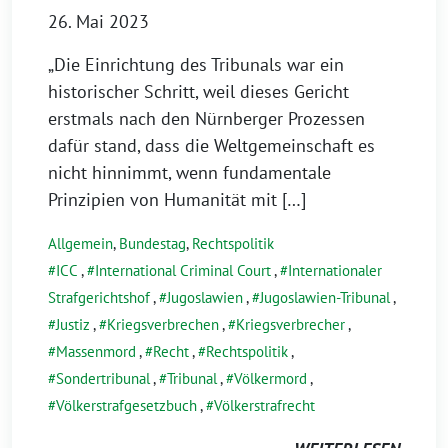
26. Mai 2023
„Die Einrichtung des Tribunals war ein
historischer Schritt, weil dieses Gericht
erstmals nach den Nürnberger Prozessen
dafür stand, dass die Weltgemeinschaft es
nicht hinnimmt, wenn fundamentale
Prinzipien von Humanität mit […]
Allgemein
,
Bundestag
,
Rechtspolitik
ICC
,
International Criminal Court
,
Internationaler
Strafgerichtshof
,
Jugoslawien
,
Jugoslawien-Tribunal
,
Justiz
,
Kriegsverbrechen
,
Kriegsverbrecher
,
Massenmord
,
Recht
,
Rechtspolitik
,
Sondertribunal
,
Tribunal
,
Völkermord
,
Völkerstrafgesetzbuch
,
Völkerstrafrecht