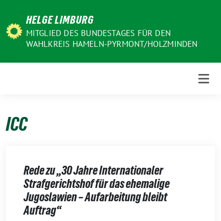
Weiter
HELGE LIMBURG
zum
Inhalt
MITGLIED DES BUNDESTAGES FÜR DEN
WAHLKREIS HAMELN-PYRMONT/HOLZMINDEN
ICC
Rede zu „30 Jahre Internationaler
Strafgerichtshof für das ehemalige
Jugoslawien – Aufarbeitung bleibt
Auftrag“