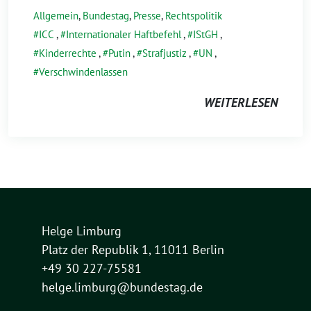
Allgemein
,
Bundestag
,
Presse
,
Rechtspolitik
ICC
,
Internationaler Haftbefehl
,
IStGH
,
Kinderrechte
,
Putin
,
Strafjustiz
,
UN
,
Verschwindenlassen
WEITERLESEN
Helge Limburg
Platz der Republik 1, 11011 Berlin
+49 30 227-75581
helge.limburg@bundestag.de