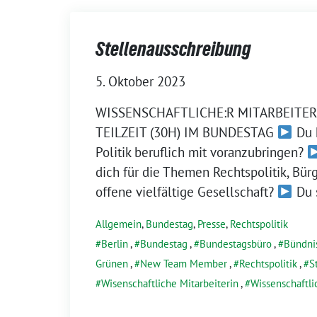
Stellenausschreibung
5. Oktober 2023
WISSENSCHAFTLICHE:R MITARBEITER:
TEILZEIT (30H) IM BUNDESTAG
Du h
Politik beruflich mit voranzubringen?
dich für die Themen Rechtspolitik, Bür
offene vielfältige Gesellschaft?
Du 
Allgemein
,
Bundestag
,
Presse
,
Rechtspolitik
Berlin
,
Bundestag
,
Bundestagsbüro
,
Bündni
Grünen
,
New Team Member
,
Rechtspolitik
,
S
Wisenschaftliche Mitarbeiterin
,
Wissenschaftli