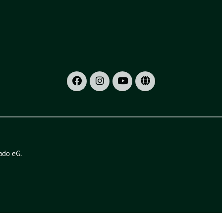
ado eG
.