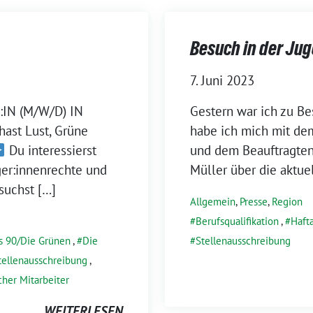
Besuch in der Ju
7. Juni 2023
IN (M/W/D) IN
Gestern war ich zu Be
ast Lust, Grüne
habe ich mich mit de
Du interessierst
und dem Beauftragten 
ger:innenrechte und
Müller über die aktuel
suchst […]
Allgemein
,
Presse
,
Region
Berufsqualifikation
,
Hafta
s 90/Die Grünen
,
Die
Stellenausschreibung
tellenausschreibung
,
cher Mitarbeiter
WEITERLESEN