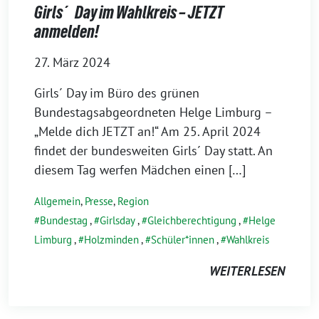
Girls´ Day im Wahlkreis – JETZT
anmelden!
27. März 2024
Girls´ Day im Büro des grünen
Bundestagsabgeordneten Helge Limburg –
„Melde dich JETZT an!“ Am 25. April 2024
findet der bundesweiten Girls´ Day statt. An
diesem Tag werfen Mädchen einen […]
Allgemein
,
Presse
,
Region
Bundestag
,
Girlsday
,
Gleichberechtigung
,
Helge
Limburg
,
Holzminden
,
Schüler*innen
,
Wahlkreis
WEITERLESEN